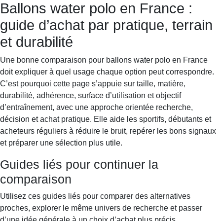
Ballons water polo en France :
Sportif-Y
Accueil
Équipement
Chaussures
guide d’achat par pratique, terrain
running
Entraînement
Montres sport
Récupération
et durabilité
Une bonne comparaison pour ballons water polo en France
doit expliquer à quel usage chaque option peut correspondre.
C’est pourquoi cette page s’appuie sur taille, matière,
durabilité, adhérence, surface d’utilisation et objectif
d’entraînement, avec une approche orientée recherche,
décision et achat pratique. Elle aide les sportifs, débutants et
acheteurs réguliers à réduire le bruit, repérer les bons signaux
et préparer une sélection plus utile.
Guides liés pour continuer la
comparaison
Utilisez ces guides liés pour comparer des alternatives
proches, explorer le même univers de recherche et passer
d’une idée générale à un choix d’achat plus précis.