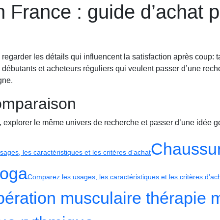
 France : guide d’achat pa
ment
Montres sport
Récupération
regarder les détails qui influencent la satisfaction après coup: ta
, débutants et acheteurs réguliers qui veulent passer d’une rech
gne.
comparaison
, explorer le même univers de recherche et passer d’une idée gé
Chaussur
ages, les caractéristiques et les critères d’achat
yoga
Comparez les usages, les caractéristiques et les critères d’ac
pération musculaire thérapie