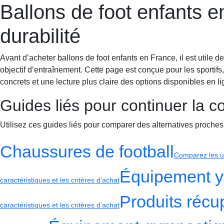
Ballons de foot enfants en
Sportif-Y
Accueil
Équipement
Chaussures running
Entraîne
durabilité
Avant d’acheter ballons de foot enfants en France, il est utile de 
objectif d’entraînement. Cette page est conçue pour les sportifs
concrets et une lecture plus claire des options disponibles en li
Guides liés pour continuer la 
Utilisez ces guides liés pour comparer des alternatives proches
Chaussures de football
Comparez les us
Équipement 
caractéristiques et les critères d’achat
Produits récu
caractéristiques et les critères d’achat