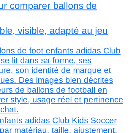
ur comparer ballons de
le, visible, adapté au jeu
lons de foot enfants adidas Club
se lit dans sa forme, ses
ure, son identité de marque et
iques. Des images bien décrites
urs de ballons de football en
r style, usage réel et pertinence
achat.
enfants adidas Club Kids Soccer
ar matériau, taille, ajustement,