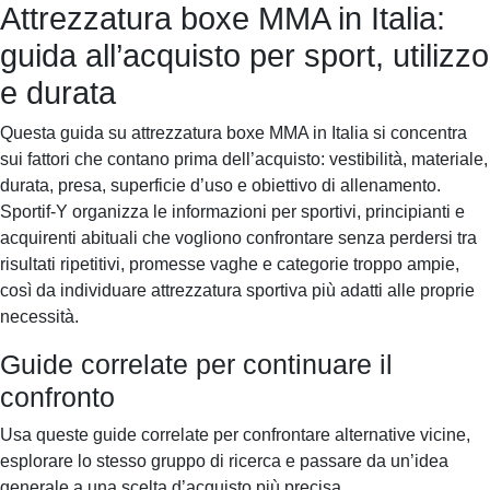
Attrezzatura boxe MMA in Italia:
Sportif-Y
Home
Attrezzatura
Scarpe
guida all’acquisto per sport, utilizzo
running
Allenamento
Orologi sportivi
Recupero
e durata
Questa guida su attrezzatura boxe MMA in Italia si concentra
sui fattori che contano prima dell’acquisto: vestibilità, materiale,
durata, presa, superficie d’uso e obiettivo di allenamento.
Sportif-Y organizza le informazioni per sportivi, principianti e
acquirenti abituali che vogliono confrontare senza perdersi tra
risultati ripetitivi, promesse vaghe e categorie troppo ampie,
così da individuare attrezzatura sportiva più adatti alle proprie
necessità.
Guide correlate per continuare il
confronto
Usa queste guide correlate per confrontare alternative vicine,
esplorare lo stesso gruppo di ricerca e passare da un’idea
generale a una scelta d’acquisto più precisa.