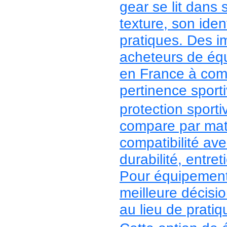
gear se lit dans 
texture, son iden
pratiques. Des i
acheteurs de équ
en France à comp
pertinence sporti
protection sporti
compare par maté
compatibilité ave
durabilité, entre
Pour équipement 
meilleure décisio
au lieu de pratiqu