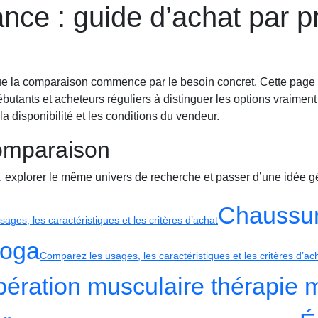
nce : guide d’achat par pr
ment
Montres sport
Récupération
ue la comparaison commence par le besoin concret. Cette page an
s, débutants et acheteurs réguliers à distinguer les options vraim
 la disponibilité et les conditions du vendeur.
comparaison
, explorer le même univers de recherche et passer d’une idée gé
Chaussur
ages, les caractéristiques et les critères d’achat
yoga
Comparez les usages, les caractéristiques et les critères d’ac
pération musculaire thérapie