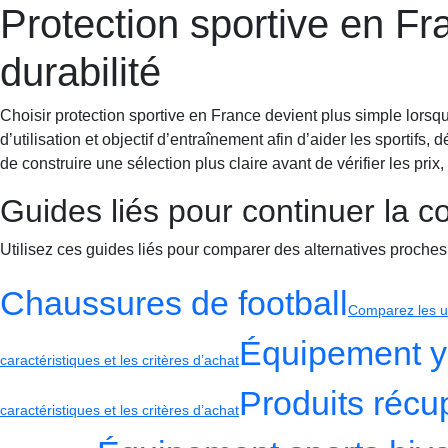
Protection sportive en Fra
Sportif-Y
Accueil
Équipement
Chaussures running
Entraîne
durabilité
Choisir protection sportive en France devient plus simple lorsq
d’utilisation et objectif d’entraînement afin d’aider les sportif
de construire une sélection plus claire avant de vérifier les prix,
Guides liés pour continuer la 
Utilisez ces guides liés pour comparer des alternatives proches
Chaussures de football
Comparez les us
Équipement 
caractéristiques et les critères d’achat
Produits récu
caractéristiques et les critères d’achat