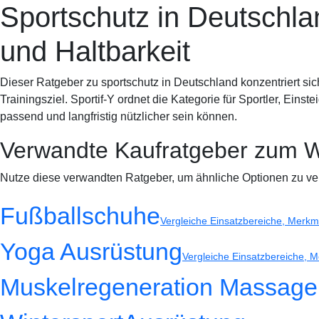
Sportschutz in Deutschla
Sportif-Y
Startseite
Ausrüstung
Laufschuhe
Training
Spor
und Haltbarkeit
Dieser Ratgeber zu sportschutz in Deutschland konzentriert sich 
Trainingsziel. Sportif-Y ordnet die Kategorie für Sportler, Ein
passend und langfristig nützlicher sein können.
Verwandte Kaufratgeber zum W
Nutze diese verwandten Ratgeber, um ähnliche Optionen zu ve
Fußballschuhe
Vergleiche Einsatzbereiche, Merkma
Yoga Ausrüstung
Vergleiche Einsatzbereiche, M
Muskelregeneration Massage