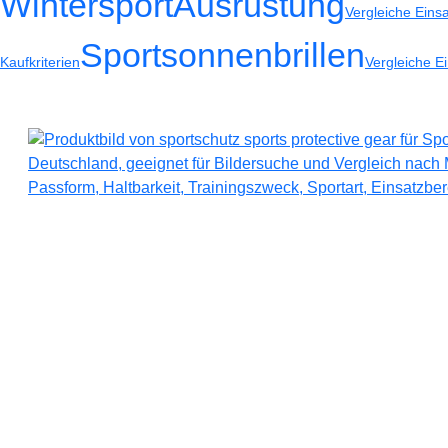
WintersportAusrüstung
Vergleiche Eins
Sportsonnenbrillen
Kaufkriterien
Vergleiche E