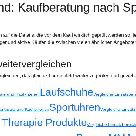
nd: Kaufberatung nach Spo
tuhren
Regeneration
auf die Details, die vor dem Kauf wirklich geprüft werden sollte
steiger und aktive Käufer, die zwischen vielen ähnlichen Angebot
eitervergleichen
rgleichen, das gleiche Themenfeld weiter zu prüfen und gezie
Laufschuhe
le und Kaufkriterien
Vergleiche Einsatzber
Sportuhren
erkmale und Kaufkriterien
Vergleiche Einsatz
 Therapie Produkte
Vergleiche Einsatzbereic