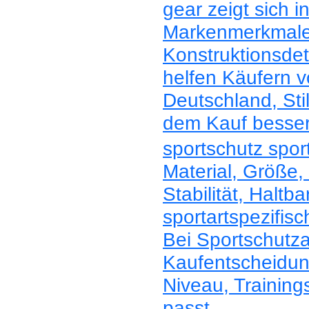
gear zeigt sich i
Markenmerkmale
Konstruktionsdet
helfen Käufern v
Deutschland, Sti
dem Kauf besser
sportschutz sport
Material, Größe, 
Stabilität, Haltb
sportartspezifis
Bei Sportschutza
Kaufentscheidun
Niveau, Trainin
passt.