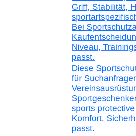
Griff, Stabilität,
sportartspezifis
Bei Sportschutza
Kaufentscheidun
Niveau, Trainin
passt.
Diese Sportschut
für Suchanfragen 
Vereinsausrüstu
Sportgeschenken.
sports protectiv
Komfort, Sicherh
passt.