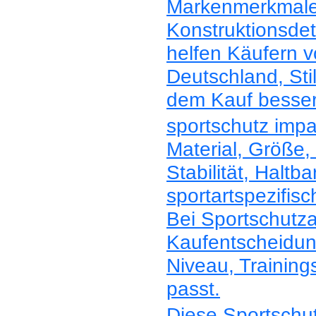
Markenmerkmale
Konstruktionsdet
helfen Käufern v
Deutschland, Sti
dem Kauf besser
sportschutz impa
Material, Größe, 
Stabilität, Haltb
sportartspezifis
Bei Sportschutza
Kaufentscheidun
Niveau, Trainin
passt.
Diese Sportschut