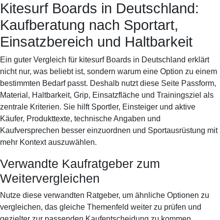
Kitesurf Boards in Deutschland:
Sportif-Y
Startseite
Ausrüstung
Laufschuhe
Training
Spor
Kaufberatung nach Sportart,
Einsatzbereich und Haltbarkeit
Ein guter Vergleich für kitesurf Boards in Deutschland erklärt
nicht nur, was beliebt ist, sondern warum eine Option zu einem
bestimmten Bedarf passt. Deshalb nutzt diese Seite Passform,
Material, Haltbarkeit, Grip, Einsatzfläche und Trainingsziel als
zentrale Kriterien. Sie hilft Sportler, Einsteiger und aktive
Käufer, Produkttexte, technische Angaben und
Kaufversprechen besser einzuordnen und Sportausrüstung mit
mehr Kontext auszuwählen.
Verwandte Kaufratgeber zum
Weitervergleichen
Nutze diese verwandten Ratgeber, um ähnliche Optionen zu
vergleichen, das gleiche Themenfeld weiter zu prüfen und
gezielter zur passenden Kaufentscheidung zu kommen.