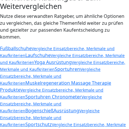
Weitervergleichen
Nutze diese verwandten Ratgeber, um ähnliche Optionen
zu vergleichen, das gleiche Themenfeld weiter zu prüfen
und gezielter zur passenden Kaufentscheidung zu
kommen.
Fußballschuhe
Vergleiche Einsatzbereiche, Merkmale und
Laufschuhe
Kaufkriterien
Vergleiche Einsatzbereiche, Merkmale
Yoga Ausrüstung
und Kaufkriterien
Vergleiche Einsatzbereiche,
Sportuhren
Merkmale und Kaufkriterien
Vergleiche
Einsatzbereiche, Merkmale und
Muskelregeneration Massage Therapie
Kaufkriterien
Produkte
Vergleiche Einsatzbereiche, Merkmale und
Sportuhren Chronometer
Kaufkriterien
Vergleiche
Einsatzbereiche, Merkmale und
BogenschießAusrüstung
Kaufkriterien
Vergleiche
Einsatzbereiche, Merkmale und
Sportschutz
Kaufkriterien
Vergleiche Einsatzbereiche, Merkmale